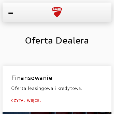
OFERTA DEALERA
KONFIGURATOR
MOTOCYKLE
Oferta Dealera
WYPOSAŻENIE
AKTUALNOŚCI
OFERTA DEALERA
Finansowanie
Oferta leasingowa i kredytowa.
KONFIGURATOR
CZYTAJ WIĘCEJ
KONTAKT