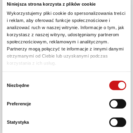
Niniejsza strona korzysta z plików cookie
Wykorzystujemy pliki cookie do spersonalizowania treści
i reklam, aby oferować funkcje społecznościowe i
analizować ruch w naszej witrynie. Informacje o tym, jak
korzystasz z naszej witryny, udostępniamy partnerom
społecznościowym, reklamowym i analitycznym.
Partnerzy mogą połączyć te informacje z innymi danymi
otrzymanymi od Ciebie lub uzyskanymi podczas
korzystania z ich usług.
Wybór
Niezbędne
zgody
PROMOCJE
Red Weekend w salonach Ducati już 28 i 29
listopada: poznaj promocje rozgrzane do
Preferencje
czerwoności
2025-11-17
Statystyka