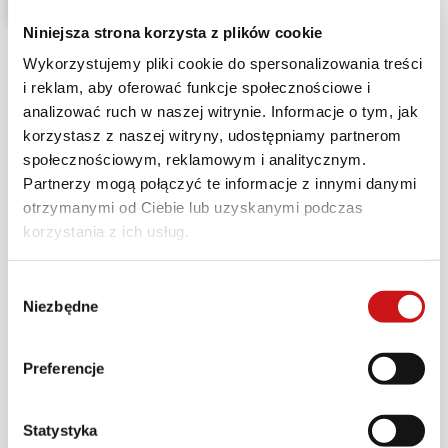
Niniejsza strona korzysta z plików cookie
Wykorzystujemy pliki cookie do spersonalizowania treści
i reklam, aby oferować funkcje społecznościowe i
analizować ruch w naszej witrynie. Informacje o tym, jak
korzystasz z naszej witryny, udostępniamy partnerom
Zima to najlepszy czas, aby wykonać bieżące
społecznościowym, reklamowym i analitycznym.
naprawy, wymienić płyny i zadbać o
Partnerzy mogą połączyć te informacje z innymi danymi
odpowiednią ochronę silnika, a także
otrzymanymi od Ciebie lub uzyskanymi podczas
zamontować nowe części eksploatacyjne, jak
korzystania z ich usług.
klocki hamulcowe, filtry czy akumulatory, które
zagwarantują bezproblemową, przyjemną i
Wybór
bezpieczną jazdę. Umawiając przegląd do
Niezbędne
zgody
końca stycznia w jednym z
autoryzowanych
serwisów Ducati
w Polsce skorzystasz z zimowej
Preferencje
kampanii serwisowej Ducati, a teraz możesz
zyskać podwójnie łącząc ją z lokalną akcją
Statystyka
promocyjną Twojego dealera.