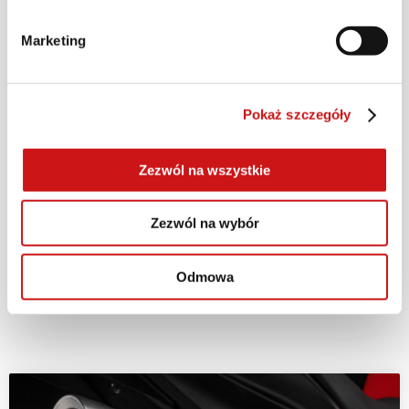
Zimowa kampania serwisowa Ducati trwa od 2
Marketing
do 31 stycznia 2026 roku lub do wyczerpania
zapasów promocyjnego oleju, a regulamin
promocji dostępny jest
tutaj
. Chcesz dowiedzieć
Pokaż szczegóły
się więcej i umówić na wizytę w serwisie?
Odwiedź lub skontaktuj się z
Twoim dealerem
Zezwól na wszystkie
Ducati
.
Zezwól na wybór
#DucatiService
Odmowa