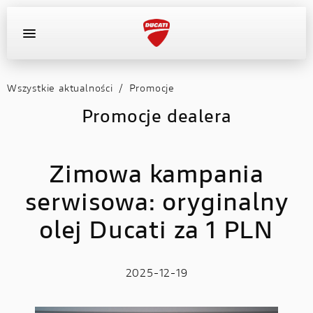
Wszystkie aktualności
/
Promocje
OFERTA DEALERA
KONFIGURATOR
MOTOCYKLE
Promocje dealera
WYPOSAŻENIE
Zimowa kampania
AKTUALNOŚCI
serwisowa: oryginalny
OFERTA DEALERA
olej Ducati za 1 PLN
KONFIGURATOR
2025-12-19
KONTAKT