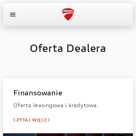
OFERTA DEALERA
KONFIGURATOR
MOTOCYKLE
Oferta Dealera
WYPOSAŻENIE
AKTUALNOŚCI
OFERTA DEALERA
Finansowanie
Oferta leasingowa i kredytowa.
KONFIGURATOR
CZYTAJ WIĘCEJ
KONTAKT