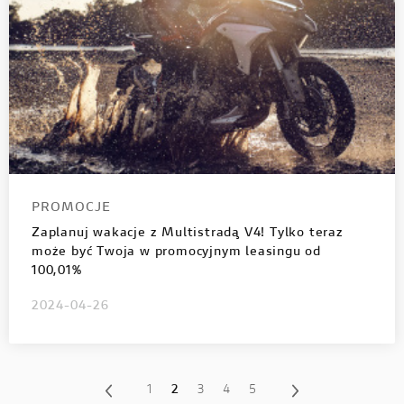
PROMOCJE
Zaplanuj wakacje z Multistradą V4! Tylko teraz
może być Twoja w promocyjnym leasingu od
100,01%
2024-04-26
1
2
3
4
5