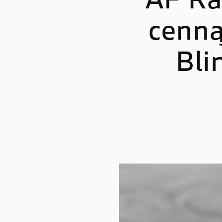
AF Ra
cenną
STREETFIGHTER
PANIGA
Streetfighter V2
Panigale
Bli
Streetfighter V2 S
Panigale
Streetfighter V4
Panigal
Streetfighter V4 S
Panigale
Panigale
Panigale
Panigale