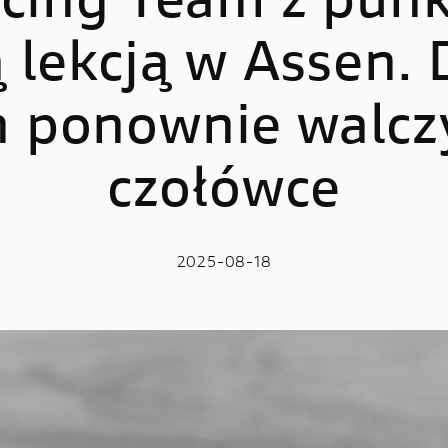
cing Team z punk
 lekcją w Assen. 
LE
E-BIKE
 V2
MIG-S
n ponownie walcz
 V2 S
TK-01RR
czołówce
e V2 MM93
Futa AXS
 V2 FB63
Futa All-Road
 V4
2025-08-18
 V4 S
 V4 R