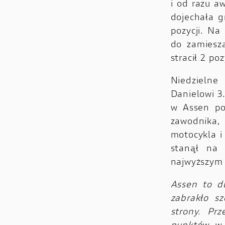
i od razu a
dojechała g
pozycji. Na
do zamiesz
stracił 2 po
Niedzielne
Danielowi 3
w Assen po
zawodnika, 
motocykla i
stanął na
najwyższym 
Assen to d
zabrakło s
strony. Pr