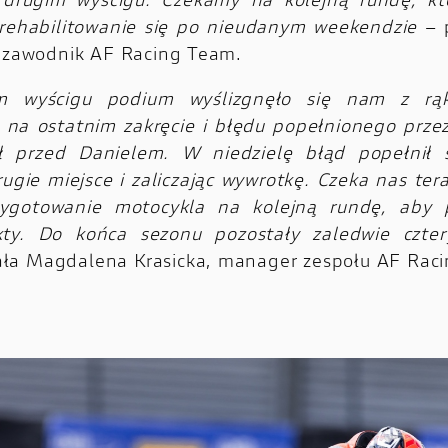
drugim wyścigu. Czekamy na kolejną rundę, k
rehabilitowanie się po nieudanym weekendzie
– 
, zawodnik AF Racing Team.
m wyścigu podium wyślizgnęło się nam z rą
 na ostatnim zakręcie i błędu popełnionego prze
ał przed Danielem. W niedzielę błąd popełnił 
rugie miejsce i zaliczając wywrotkę. Czeka nas ter
ygotowanie motocykla na kolejną rundę, aby 
ty. Do końca sezonu pozostały zaledwie czter
ła Magdalena Krasicka, manager zespołu AF Rac