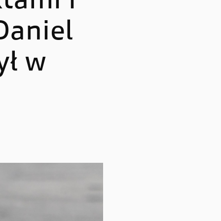
tami i
Multistrada V4 RS
Daniel
ył w