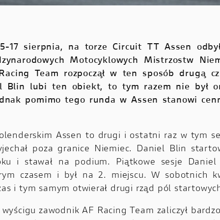
5-17 sierpnia, na torze Circuit TT Assen odbył
zynarodowych Motocyklowych Mistrzostw Nie
Racing Team rozpoczął w ten sposób drugą cz
l Blin lubi ten obiekt, to tym razem nie był o
ednak pomimo tego runda w Assen stanowi cenn
olenderskim Assen to drugi i ostatni raz w tym se
jechał poza granice Niemiec. Daniel Blin starto
oku i stawał na podium. Piątkowe sesje Daniel 
ym czasem i był na 2. miejscu. W sobotnich kw
zas i tym samym otwierał drugi rząd pól startowyc
wyścigu zawodnik AF Racing Team zaliczył bardzo