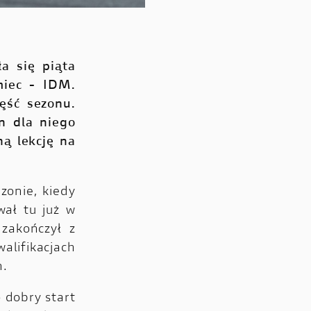
a się piąta
miec - IDM.
ęść sezonu.
n dla niego
ą lekcję na
zonie, kiedy
wał tu już w
zakończył z
alifikacjach
h.
 dobry start