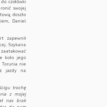
 do czołówki
ronić swojej
rtową doszło
iem, Daniel
rt zapewnił
cej. Szykana
 zaatakować
ne koło jego
 Torunia nie
z jazdy na
cigu trochę
nia z mojej
ał nas brak