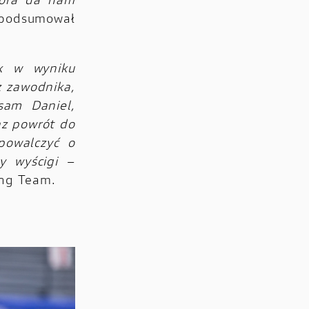
tóra da nam
podsumował
k w wyniku
z zawodnika,
sam Daniel,
az powrót do
powalczyć o
y wyścigi
–
ing Team.