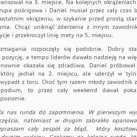
wansował na 3. miejsce. Na kolejnych okrążeniach
rupa pościgowa i Daniel musiał przez cały czas b
 ostatnim okrążeniu, w szykanie przed prostą sta
ania. Chcąc uniknąć zderzenia z innym zawodnik
zycje i przekroczył linię mety na 5. miejscu.
 zmagania rozpoczęły się podobnie. Dobry sta
. pozycję, a tempo liderów dawało nadzieję na wię
nownie okazała się zdradliwa. Daniel próbował
który jechał na 2. miejscu, ale uderzył w tyl
 wypadł z toru. Choć tym razem młody zawodnik z
 podium, to przez cały weekend dawał poka
poziomie.
la nas runda do zapomnienia. W pierwszym wyś
zczęścia, natomiast w drugim zabrakło opanowa
zepraszam cały zespół za błąd, który kosztow