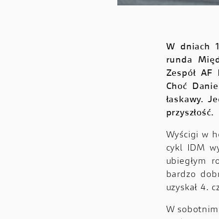
W dniach 1
runda Międ
Zespół AF 
Choć Danie
łaskawy. J
przyszłość.
Wyścigi w h
cykl IDM wy
ubiegłym r
bardzo dobr
uzyskał 4. c
W sobotnim 