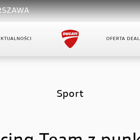
RSZAWA
AKTUALNOŚCI
OFERTA DEA
VEL
XDIAVEL
HYPERMOTARD
OFERTA DEALERA
KO
el V4
XDiavel V4
Hypermotard 698 Mono
el V4 RS
Hypermotard V2
Sport
Hypermotard V2 SP