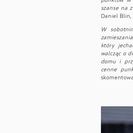
punktów w 
szanse na z
Daniel Blin
W sobotni
zamieszania
który jech
walcząc o d
domu i prz
cenne punk
skomentowa