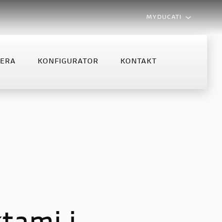
MYDUCATI
LERA
KONFIGURATOR
KONTAKT
MONSTER
MULTISTRADA
NFIGURATOR
KONTAKT
Monster
Multistrada V2
Monster +
Multistrada V2 S
Multistrada V4 S
Multistrada V4 Rally MY2025
Multistrada V4 Rally
Multistrada V4 Pikes Peak