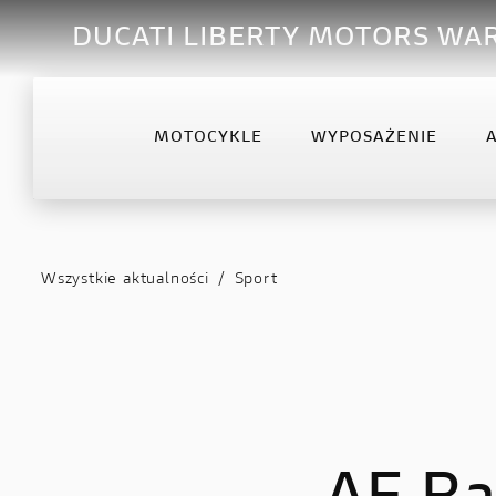
DUCATI LIBERTY MOTORS WA
MOTOCYKLE
WYPOSAŻENIE
OFFROAD
DESERTX
DIA
Desmo450 MX
DesertX
Diav
Wszystkie aktualności
/
Sport
Desmo450 MX Factory
Diav