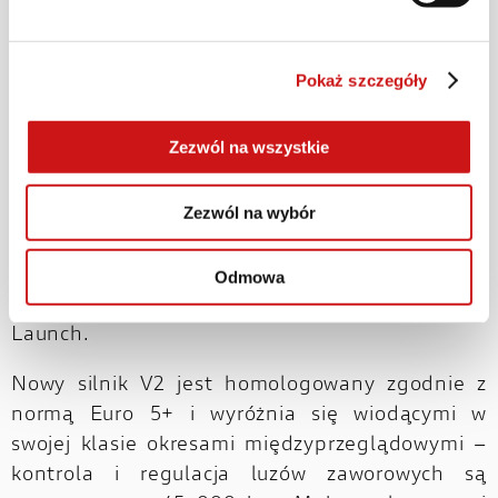
szybciej nabiorą pewności siebie za kierownicą
dzięki trybowi Urban. Bardziej doświadczeni
motocykliści docenią moc silnika w trybie Sport,
Pokaż szczegóły
idealnym na krętych, górskich drogach. Mogą
również liczyć na bezpieczeństwo zapewniane
Zezwól na wszystkie
przez elektroniczny system zarządzania, DTC
(Ducati Traction Control), DWC (Ducati Wheelie
Zezwól na wybór
Control), EBC (Engine Brake Control) oraz
Cornering ABS. Wszyscy entuzjaści emocji
związanych ze startami w stylu MotoGP
Odmowa
docenią z kolei procedurę startu Ducati Power
Launch.
Nowy silnik V2 jest homologowany zgodnie z
normą Euro 5+ i wyróżnia się wiodącymi w
swojej klasie okresami międzyprzeglądowymi –
kontrola i regulacja luzów zaworowych są