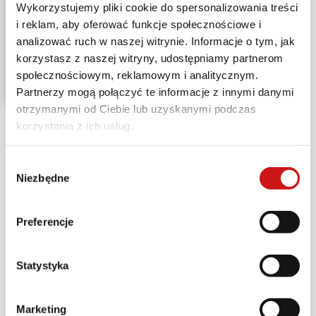
Wykorzystujemy pliki cookie do spersonalizowania treści
i reklam, aby oferować funkcje społecznościowe i
analizować ruch w naszej witrynie. Informacje o tym, jak
korzystasz z naszej witryny, udostępniamy partnerom
społecznościowym, reklamowym i analitycznym.
Partnerzy mogą połączyć te informacje z innymi danymi
otrzymanymi od Ciebie lub uzyskanymi podczas
korzystania z ich usług.
Wybór
Niezbędne
zgody
Intuicyjny i przyjemny w prowadzeniu Monster
może zmieniać charakter jednym naciśnięciem
Preferencje
przycisku dzięki czterem trybom jazdy,
zaprojektowanym specjalnie, aby uprościć i
ulepszyć jazdę w każdej sytuacji. Mniej
Statystyka
doświadczeni motocykliści i ci, którzy używają
Monstera głównie do jazdy po mieście, łatwiej i
Marketing