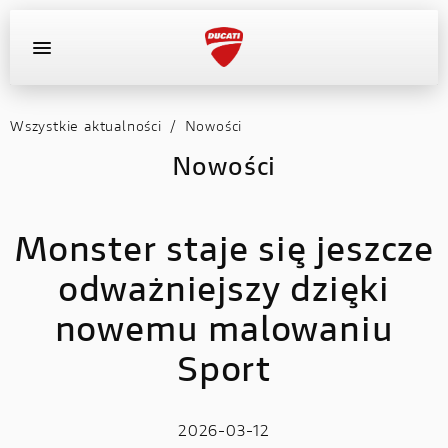
Wszystkie aktualności
/
Nowości
OFERTA DEALERA
KONFIGURATOR
MOTOCYKLE
Nowości
WYPOSAŻENIE
Monster staje się jeszcze
AKTUALNOŚCI
odważniejszy dzięki
OFERTA DEALERA
nowemu malowaniu
KONFIGURATOR
Sport
KONTAKT
2026-03-12